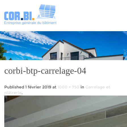
corbi-btp-carrelage-04
Published
1 février 2019
at
1000 × 750
in
Carrelage et
plâtrerie
.