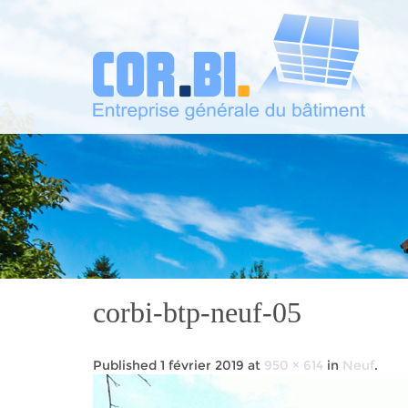
corbi-btp-neuf-05
Published
1 février 2019
at
950 × 614
in
Neuf
.