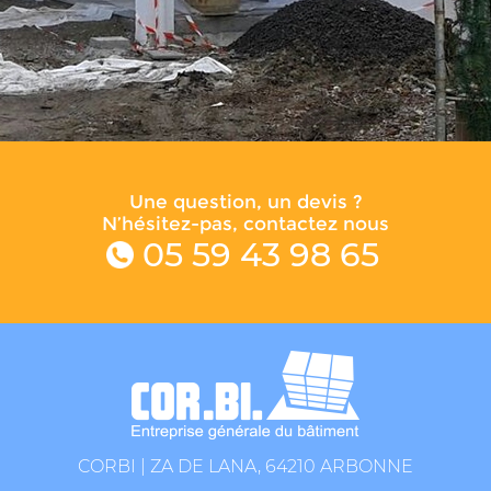
Une question, un devis ?
N’hésitez-pas, contactez nous
05 59 43 98 65
CORBI | ZA DE LANA, 64210 ARBONNE