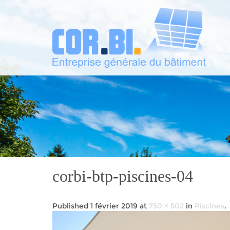
corbi-btp-piscines-04
Published
1 février 2019
at
750 × 502
in
Piscines
.